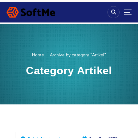
S
k
i
p
t
o
c
o
Home
Archive by category "Artikel"
n
t
Category Artikel
e
n
t