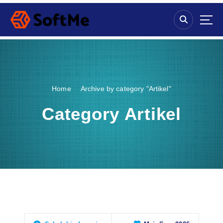
S
k
i
p
t
o
c
o
Home
Archive by category "Artikel"
n
t
Category Artikel
e
n
t