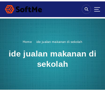
S
k
i
p
t
o
c
o
Home
ide jualan makanan di sekolah
n
t
ide jualan makanan di
e
n
sekolah
t