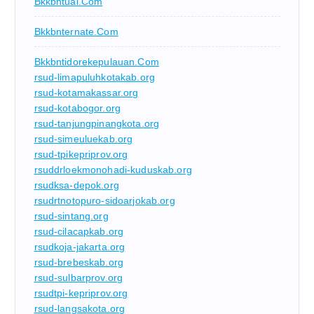
Bkkbntual.com
Bkkbnternate.com
Bkkbntidorekepulauan.com
rsud-limapuluhkotakab.org
rsud-kotamakassar.org
rsud-kotabogor.org
rsud-tanjungpinangkota.org
rsud-simeuluekab.org
rsud-tpikepriprov.org
rsuddrloekmonohadi-kuduskab.org
rsudksa-depok.org
rsudrtnotopuro-sidoarjokab.org
rsud-sintang.org
rsud-cilacapkab.org
rsudkoja-jakarta.org
rsud-brebeskab.org
rsud-sulbarprov.org
rsudtpi-kepriprov.org
rsud-langsakota.org