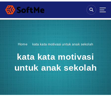
S
k
i
p
t
o
c
o
Home
kata kata motivasi untuk anak sekolah
n
t
kata kata motivasi
e
n
untuk anak sekolah
t