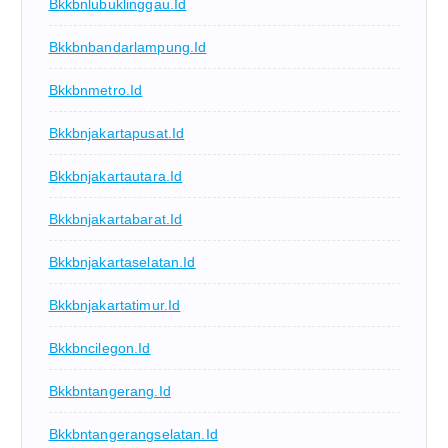
Bkkbnlubuklinggau.id
Bkkbnbandarlampung.id
Bkkbnmetro.id
Bkkbnjakartapusat.id
Bkkbnjakartautara.id
Bkkbnjakartabarat.id
Bkkbnjakartaselatan.id
Bkkbnjakartatimur.id
Bkkbncilegon.id
Bkkbntangerang.id
Bkkbntangerangselatan.id