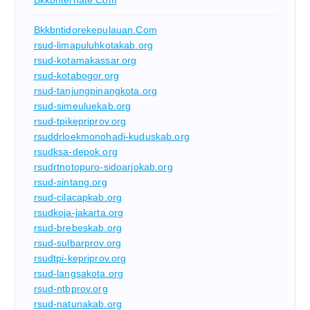
Bkkbntidorekepulauan.com
rsud-limapuluhkotakab.org
rsud-kotamakassar.org
rsud-kotabogor.org
rsud-tanjungpinangkota.org
rsud-simeuluekab.org
rsud-tpikepriprov.org
rsuddrloekmonohadi-kuduskab.org
rsudksa-depok.org
rsudrtnotopuro-sidoarjokab.org
rsud-sintang.org
rsud-cilacapkab.org
rsudkoja-jakarta.org
rsud-brebeskab.org
rsud-sulbarprov.org
rsudtpi-kepriprov.org
rsud-langsakota.org
rsud-ntbprov.org
rsud-natunakab.org