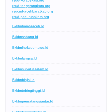
rsud-kotabekasi.org
rsud-tangerangkota.org
rsucnd-acehbaratkab.org
rsud-pasuruankota.org
Bkkbnbandaaceh.id
Bkkbnsabang.id
Bkkbnlhokseumawe.id
Bkkbnlangsa.id
Bkkbnsubulussalam.id
Bkkbnbinjai.id
Bkkbntebingtinggi.id
Bkkbnpematangsiantar.id
Bkkbntanjungbalai.id