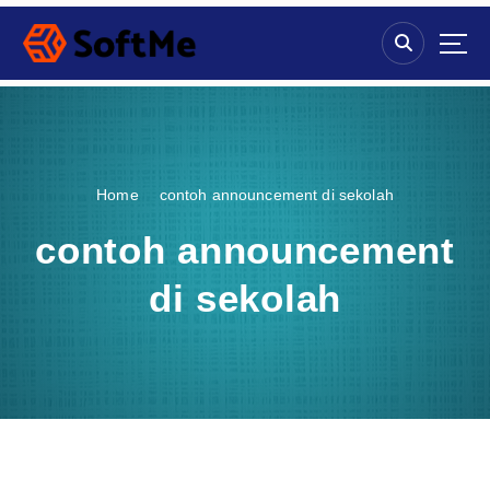
S
k
i
p
t
o
c
o
Home
contoh announcement di sekolah
n
t
contoh announcement
e
n
di sekolah
t