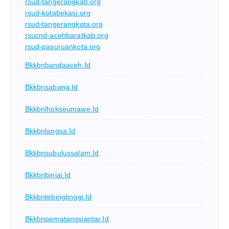
rsud-tangerangkab.org
rsud-kotabekasi.org
rsud-tangerangkota.org
rsucnd-acehbaratkab.org
rsud-pasuruankota.org
Bkkbnbandaaceh.id
Bkkbnsabang.id
Bkkbnlhokseumawe.id
Bkkbnlangsa.id
Bkkbnsubulussalam.id
Bkkbnbinjai.id
Bkkbntebingtinggi.id
Bkkbnpematangsiantar.id