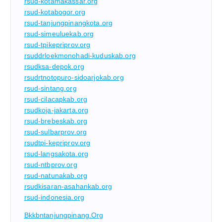
rsud-kotamakassar.org
rsud-kotabogor.org
rsud-tanjungpinangkota.org
rsud-simeuluekab.org
rsud-tpikepriprov.org
rsuddrloekmonohadi-kuduskab.org
rsudksa-depok.org
rsudrtnotopuro-sidoarjokab.org
rsud-sintang.org
rsud-cilacapkab.org
rsudkoja-jakarta.org
rsud-brebeskab.org
rsud-sulbarprov.org
rsudtpi-kepriprov.org
rsud-langsakota.org
rsud-ntbprov.org
rsud-natunakab.org
rsudkisaran-asahankab.org
rsud-indonesia.org
Bkkbntanjungpinang.org