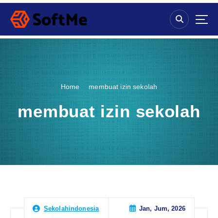
S
k
i
p
t
o
c
o
Home
membuat izin sekolah
n
t
membuat izin sekolah
e
n
t
Jan, Jum, 2026
Sekolahindonesia