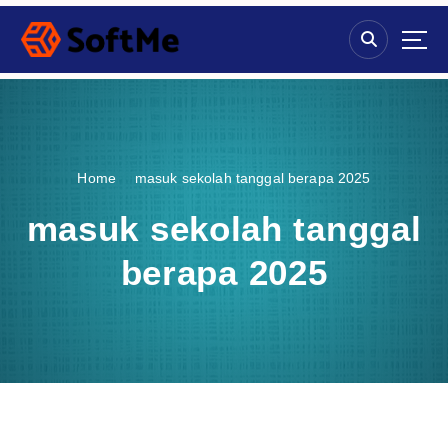
S
k
i
p
t
o
c
o
Home
masuk sekolah tanggal berapa 2025
n
t
masuk sekolah tanggal
e
n
berapa 2025
t