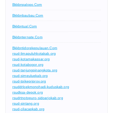
Bkkbnpalopo.com
Bkkbnbaubau.com
Bkkbntual.com
Bkkbnternate.com
Bkkbntidorekepulauan.com
rsud-limapuluhkotakab.org
rsud-kotamakassar.org
rsud-kotabogor.org
rsud-tanjungpinangkota.org
rsud-simeuluekab.org
rsud-tpikepriprov.org
rsuddrloekmonohadi-kuduskab.org
rsudksa-depok.org
rsudrtnotopuro-sidoarjokab.org
rsud-sintang.org
rsud-cilacapkab.org