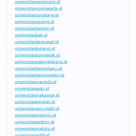
universitassemarang.id
universitasyogyakarta.id
universitassurabaya.id
universitasserang.id
universitasbanten.id
universitasbali.id
universitasdenpasar.id
universitaskupang.id
universitaspontianak.id
universitaspalangkaraya.id
universitasbanjarbaru.id
universitastanjungselor.id
universitasmanado.id
universitaspalu.id
universitasmakassar.id
universitaskendari.id
universitasgorontalo.id
universitasmamuju.id
universitasambon.id
universitasmaluku.id
universitassofifi.id