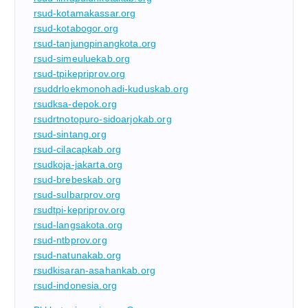
rsud-kotamakassar.org
rsud-kotabogor.org
rsud-tanjungpinangkota.org
rsud-simeuluekab.org
rsud-tpikepriprov.org
rsuddrloekmonohadi-kuduskab.org
rsudksa-depok.org
rsudrtnotopuro-sidoarjokab.org
rsud-sintang.org
rsud-cilacapkab.org
rsudkoja-jakarta.org
rsud-brebeskab.org
rsud-sulbarprov.org
rsudtpi-kepriprov.org
rsud-langsakota.org
rsud-ntbprov.org
rsud-natunakab.org
rsudkisaran-asahankab.org
rsud-indonesia.org