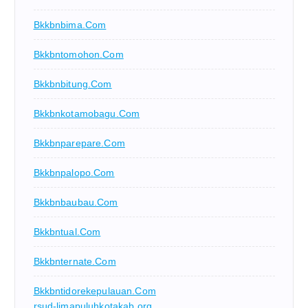
Bkkbnbima.com
Bkkbntomohon.com
Bkkbnbitung.com
Bkkbnkotamobagu.com
Bkkbnparepare.com
Bkkbnpalopo.com
Bkkbnbaubau.com
Bkkbntual.com
Bkkbnternate.com
Bkkbntidorekepulauan.com
rsud-limapuluhkotakab.org