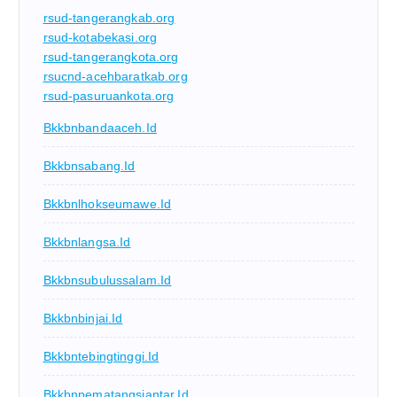
rsud-tangerangkab.org
rsud-kotabekasi.org
rsud-tangerangkota.org
rsucnd-acehbaratkab.org
rsud-pasuruankota.org
Bkkbnbandaaceh.id
Bkkbnsabang.id
Bkkbnlhokseumawe.id
Bkkbnlangsa.id
Bkkbnsubulussalam.id
Bkkbnbinjai.id
Bkkbntebingtinggi.id
Bkkbnpematangsiantar.id