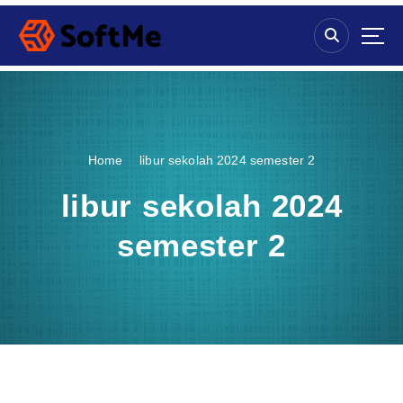
S
k
i
p
t
o
c
o
Home
libur sekolah 2024 semester 2
n
t
libur sekolah 2024
e
n
semester 2
t