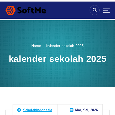
S
k
i
p
t
o
c
o
Home
kalender sekolah 2025
n
t
kalender sekolah 2025
e
n
t
Mar, Sel, 2026
Sekolahindonesia