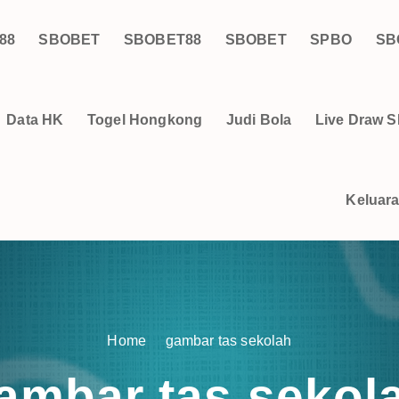
88
SBOBET
SBOBET88
SBOBET
SPBO
SB
Data HK
Togel Hongkong
Judi Bola
Live Draw 
Keluar
Home
gambar tas sekolah
ambar tas sekol