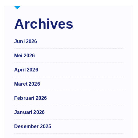
Archives
Juni 2026
Mei 2026
April 2026
Maret 2026
Februari 2026
Januari 2026
Desember 2025