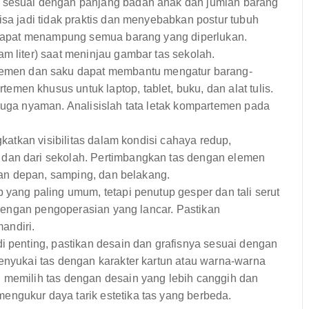
a sesuai dengan panjang badan anak dan jumlah barang
isa jadi tidak praktis dan menyebabkan postur tubuh
k dapat menampung semua barang yang diperlukan.
m liter) saat meninjau gambar tas sekolah.
emen dan saku dapat membantu mengatur barang-
en khusus untuk laptop, tablet, buku, dan alat tulis.
juga nyaman. Analisislah tata letak kompartemen pada
gkatkan visibilitas dalam kondisi cahaya redup,
dan dari sekolah. Pertimbangkan tas dengan elemen
gian depan, samping, dan belakang.
p yang paling umum, tetapi penutup gesper dan tali serut
a dengan pengoperasian yang lancar. Pastikan
andiri.
i penting, pastikan desain dan grafisnya sesuai dengan
menyukai tas dengan karakter kartun atau warna-warna
 memilih tas dengan desain yang lebih canggih dan
ngukur daya tarik estetika tas yang berbeda.