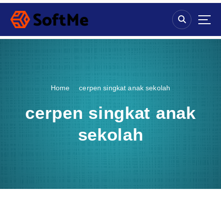
S
k
i
p
t
o
c
o
Home
cerpen singkat anak sekolah
n
t
cerpen singkat anak
e
n
sekolah
t