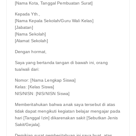
[Nama Kota, Tanggal Pembuatan Surat]
Kepada Yth.,
[Nama Kepala Sekolah/Guru Wali Kelas]
[Jabatan]
[Nama Sekolah]
[Alamat Sekolah]
Dengan hormat,
Saya yang bertanda tangan di bawah ini, orang
tua/wali dari:
Nomor: [Nama Lengkap Siswa]
Kelas: [Kelas Siswa]
NIS/NISN: [NIS/NISN Siswa]
Memberitahukan bahwa anak saya tersebut di atas
tidak dapat mengikuti kegiatan belajar mengajar pada
hari [Tanggal Izin] dikarenakan sakit [Sebutkan Jenis
Sakit/Gejala].
Demikian surat pemberitahuan ini saya buat, atas