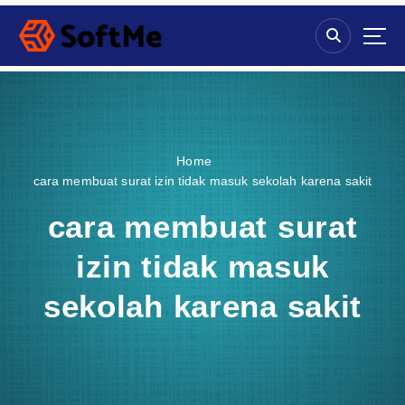
S
k
i
p
t
o
c
o
Home
n
cara membuat surat izin tidak masuk sekolah karena sakit
t
e
cara membuat surat
n
t
izin tidak masuk
sekolah karena sakit