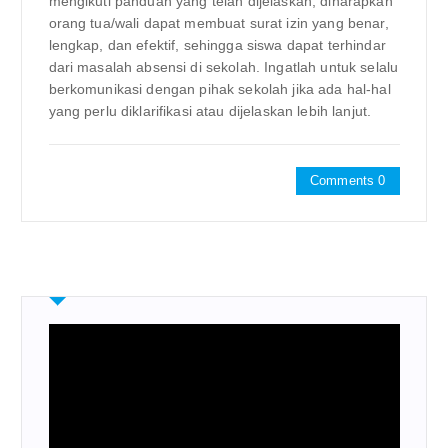
mengikuti panduan yang telah dijelaskan, diharapkan
orang tua/wali dapat membuat surat izin yang benar,
lengkap, dan efektif, sehingga siswa dapat terhindar
dari masalah absensi di sekolah. Ingatlah untuk selalu
berkomunikasi dengan pihak sekolah jika ada hal-hal
yang perlu diklarifikasi atau dijelaskan lebih lanjut.
Comments 0