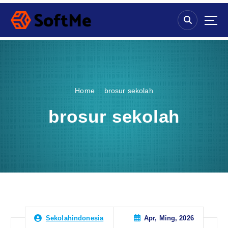
S
k
i
p
t
o
c
o
Home
brosur sekolah
n
t
brosur sekolah
e
n
t
Apr, Ming, 2026
Sekolahindonesia