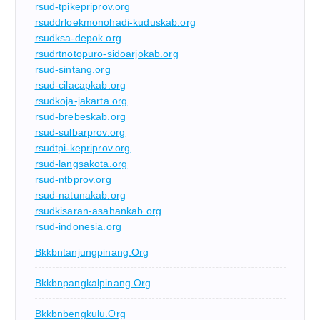
rsud-tpikepriprov.org
rsuddrloekmonohadi-kuduskab.org
rsudksa-depok.org
rsudrtnotopuro-sidoarjokab.org
rsud-sintang.org
rsud-cilacapkab.org
rsudkoja-jakarta.org
rsud-brebeskab.org
rsud-sulbarprov.org
rsudtpi-kepriprov.org
rsud-langsakota.org
rsud-ntbprov.org
rsud-natunakab.org
rsudkisaran-asahankab.org
rsud-indonesia.org
Bkkbntanjungpinang.org
Bkkbnpangkalpinang.org
Bkkbnbengkulu.org